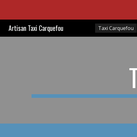
Sk
Artisan Taxi Carquefou
Taxi Carquefou