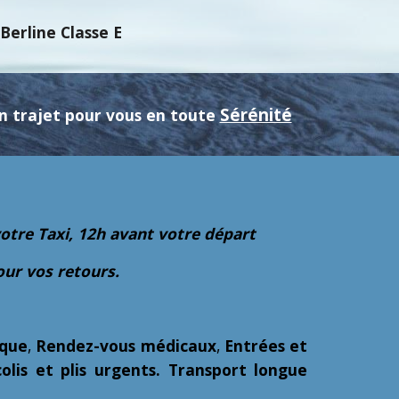
erline Classe E
Sérénité
 un trajet pour vous en toute
tre Taxi, 12h avant votre départ
our vos retours.
ique
,
Rendez-vous médicaux
,
Entrées et
olis et plis urgents. Transport longue