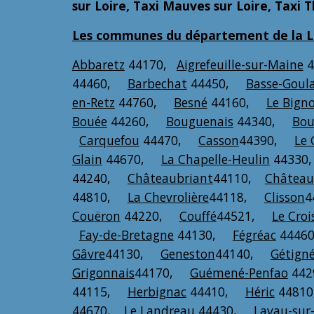
sur Loire, Taxi Mauves sur Loire, Taxi 
Les communes du département de la Loi
Abbaretz
44170,
Aigrefeuille-sur-Maine
4
44460,
Barbechat
44450,
Basse-Goul
en-Retz
44760,
Besné
44160,
Le Bign
Bouée
44260,
Bouguenais
44340,
Bou
Carquefou
44470,
Casson
44390,
Le 
Glain
44670,
La Chapelle-Heulin
4433
44240,
Châteaubriant
44110,
Château
44810,
La Chevrolière
44118,
Clisson
4
Couëron
44220,
Couffé
44521,
Le Croi
Fay-de-Bretagne
44130,
Fégréac
444
Gâvre
44130,
Geneston
44140,
Gétign
Grigonnais
44170,
Guémené-Penfao
44
44115,
Herbignac
44410,
Héric
4481
44670,
Le Landreau
44430,
Lavau-sur-