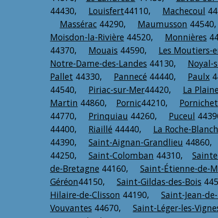
44430,
Louisfert
44110,
Machecoul
4
Massérac
44290,
Maumusson
4454
Moisdon-la-Rivière
44520,
Monnières
4
44370,
Mouais
44590,
Les Moutiers-e
Notre-Dame-des-Landes
44130,
Noyal-
Pallet
44330,
Pannecé
44440,
Paulx
4
44540,
Piriac-sur-Mer
44420,
La Plain
Martin
44860,
Pornic
44210,
Pornichet
44770,
Prinquiau
44260,
Puceul
443
44400,
Riaillé
44440,
La Roche-Blanc
44390,
Saint-Aignan-Grandlieu
44860
44250,
Saint-Colomban
44310,
Sainte
de-Bretagne
44160,
Saint-Étienne-de-
Géréon
44150,
Saint-Gildas-des-Bois
44
Hilaire-de-Clisson
44190,
Saint-Jean-de
Vouvantes
44670,
Saint-Léger-les-Vigne