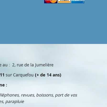
 au : 2, rue de la Jumelière
011
sur Carquefou
(+ de 14 ans)
me :
téléphones, revues, boissons, port de vos
s, parapluie