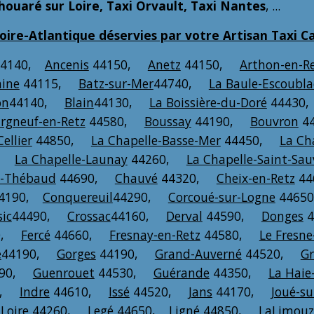
Thouaré sur Loire, Taxi Orvault, Taxi Nantes
, ...
re-Atlantique déservies par votre Artisan Taxi C
4140,
Ancenis
44150,
Anetz
44150,
Arthon-en-R
aine
44115,
Batz-sur-Mer
44740,
La Baule-Escoubla
on
44140,
Blain
44130,
La Boissière-du-Doré
4443
rgneuf-en-Retz
44580,
Boussay
44190,
Bouvron
4
Cellier
44850,
La Chapelle-Basse-Mer
44450,
La Ch
0,
La Chapelle-Launay
44260,
La Chapelle-Saint-Sau
-Thébaud
44690,
Chauvé
44320,
Cheix-en-Retz
4
4190,
Conquereuil
44290,
Corcoué-sur-Logne
446
sic
44490,
Crossac
44160,
Derval
44590,
Donges
4
60,
Fercé
44660,
Fresnay-en-Retz
44580,
Le Fresne
é
44190,
Gorges
44190,
Grand-Auverné
44520,
Gr
290,
Guenrouet
44530,
Guérande
44350,
La Haie
0,
Indre
44610,
Issé
44520,
Jans
44170,
Joué-su
Loire
44260,
Legé
44650,
Ligné
44850,
LaLimouz