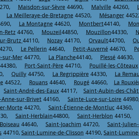
4270,
Maisdon-sur-Sèvre
44690,
Malville
44260,
0,
La Meilleraye-de-Bretagne
44520,
Mésanger
445
4690,
La Montagne
44620,
Montbert
44140,
Mon
n-Retz
44760,
Mouzeil
44850,
Mouzillon
44330,
N
sur-Brutz
44110,
Nozay
44170,
Orvault
44700,
O
4270,
Le Pellerin
44640,
Petit-Auverné
44670,
P
e-sur-Mer
44770,
La Planche
44140,
Plessé
44630
44380,
Port-Saint-Père
44710,
Pouillé-les-Côteaux
90,
Quilly
44750,
La Regrippière
44330,
La Remau
he
44522,
Rouans
44640,
Rougé
44660,
La Rouxiè
,
Saint-André-des-Eaux
44117,
Saint-Aubin-des-Châ
-Anne-sur-Brivet
44160,
Sainte-Luce-sur-Loire
4498
Mer-Morte
44270,
Saint-Étienne-de-Montluc
44360
530,
Saint-Herblain
44800,
Saint-Herblon
44150,
-Boiseau
44640,
Saint-Joachim
44720,
Saint-Julien
s
44710,
Saint-Lumine-de-Clisson
44190,
Saint-Lumine