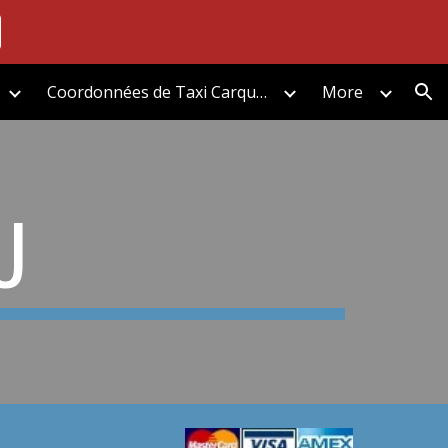
ion
Coordonnées de Taxi Carquefou
More
U