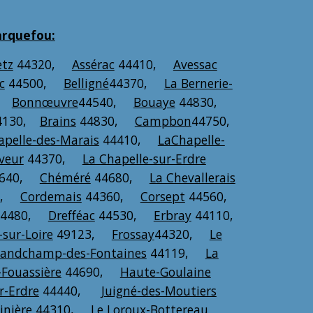
arquefou:
etz
44320,
Assérac
44410,
Avessac
c
44500,
Belligné
44370,
La Bernerie-
0,
Bonnœuvre
44540,
Bouaye
44830,
4130,
Brains
44830,
Campbon
44750,
apelle-des-Marais
44410,
LaChapelle-
veur
44370,
La Chapelle-sur-Erdre
4640,
Chéméré
44680,
La Chevallerais
50,
Cordemais
44360,
Corsept
44560,
4480,
Drefféac
44530,
Erbray
44110,
-sur-Loire
49123,
Frossay
44320,
Le
andchamp-des-Fontaines
44119,
La
-Fouassière
44690,
Haute-Goulaine
r-Erdre
44440,
Juigné-des-Moutiers
inière
44310,
Le Loroux-Bottereau