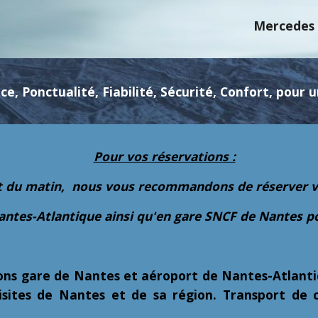
Mercedes B
ce, Ponctualité, Fiabilité, Sécurité, Confort, pour
Pour vos réservations :
rt du matin, nous vous recommandons de réserver vo
Nantes-Atlantique ainsi qu'en gare SNCF de Nantes p
isons gare de Nantes et aéroport de Nantes-Atlant
isites de Nantes et de sa région. Transport de c