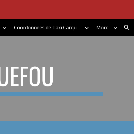
ion
Coordonnées de Taxi Carquefou
More
QUEFOU