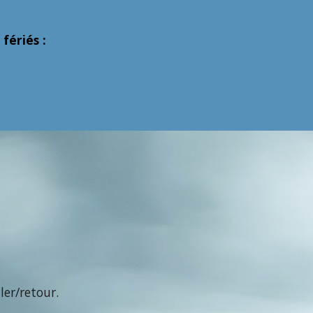
fériés :
ler/retour.