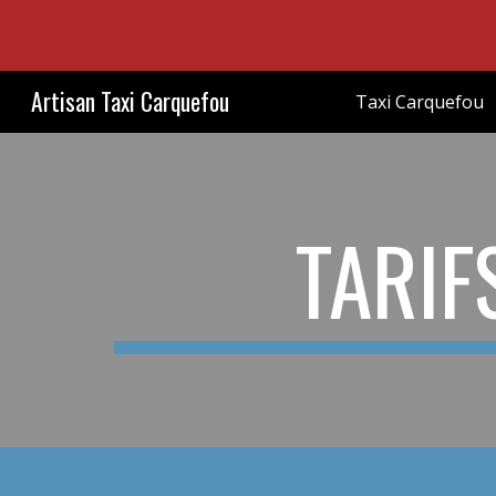
Sk
Artisan Taxi Carquefou
Taxi Carquefou
TARIF