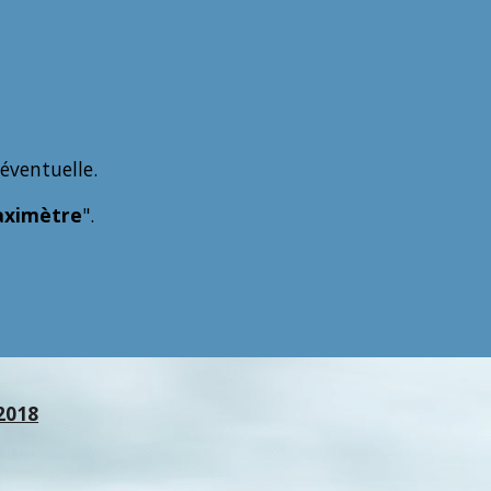
éventuelle.
aximètre
".
2018