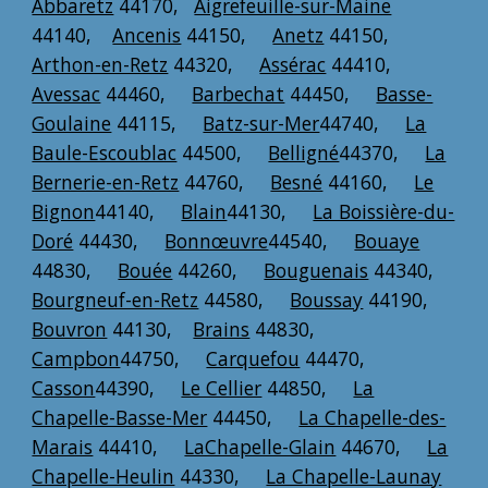
Abbaretz
44170,
Aigrefeuille-sur-Maine
44140,
Ancenis
44150,
Anetz
44150,
Arthon-en-Retz
44320,
Assérac
44410,
Avessac
44460,
Barbechat
44450,
Basse-
Goulaine
44115,
Batz-sur-Mer
44740,
La
Baule-Escoublac
44500,
Belligné
44370,
La
Bernerie-en-Retz
44760,
Besné
44160,
Le
Bignon
44140,
Blain
44130,
La Boissière-du-
Doré
44430,
Bonnœuvre
44540,
Bouaye
44830,
Bouée
44260,
Bouguenais
44340,
Bourgneuf-en-Retz
44580,
Boussay
44190,
Bouvron
44130,
Brains
44830,
Campbon
44750,
Carquefou
44470,
Casson
44390,
Le Cellier
44850,
La
Chapelle-Basse-Mer
44450,
La Chapelle-des-
Marais
44410,
LaChapelle-Glain
44670,
La
Chapelle-Heulin
44330,
La Chapelle-Launay