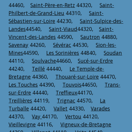
44460,
Saint-Père-en-Retz
44320,
Saint-
Philbert-de-Grand-Lieu
44310,
Saint-
Sébastien-sur-Loire
44230,
Saint-Sulpice-des-
Landes
44540,
Saint-Viaud
44320,
Saint-
Vincent-des-Landes
44590,
Sautron
44880,
Savenay
44260,
Sévérac
44530,
Sion-les-
Mines
44590,
Les Sorinières
44840,
Soudan
44110,
Soulvache
44660,
Sucé-sur-Erdre
44240,
Teillé
44440,
Le Temple-de-
Bretagne
44360,
Thouaré-sur-Loire
44470,
Les Touches
44390,
Touvois
44650,
Trans-
sur-Erdre
44440,
Treffieux
44170,
Treillières
44119,
Trignac
44570,
La
Turballe
44420,
Vallet
44330,
Varades
44370,
Vay
44170,
Vertou
44120,
Vieillevigne
44116,
Vigneux-de-Bretagne