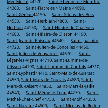
Mer-Morte
44270,
Saint-Étienne-de-Montluc
44360,
Saint-Fiacre-sur-Maine
44690,
Saint-Géréon
44150,
Saint-Gildas-des-Bois
44530,
Saint-Herblain
44800,
Saint-
Herblon
44150,
Saint-Hilaire-de-Chaléons
44680,
Saint-Hilaire-de-Clisson
44190,
Saint-Jean-de-Boiseau
44640,
Saint-Joachim
44720,
Saint-Julien-de-Concelles
44450,
Saint-Julien-de-Vouvantes
44670,
Saint-
Léger-les-Vignes
44710,
Saint-Lumine-de-
Clisson
44190,
Saint-Lumine-de-Coutais
44310,
Saint-Lyphard
44410,
Saint-Malo-de-Guersac
44550,
Saint-Mars-de-Coutais
44680,
Saint-
Mars-du-Désert
44850,
Saint-Mars-la-Jaille
44540,
Saint-Même-le-Tenu
44270,
Saint-
Michel-Chef-Chef
44730,
Saint-Molf
44350,
Saint-Nazaire
44600,
Saint-Nicolas-de-Redon