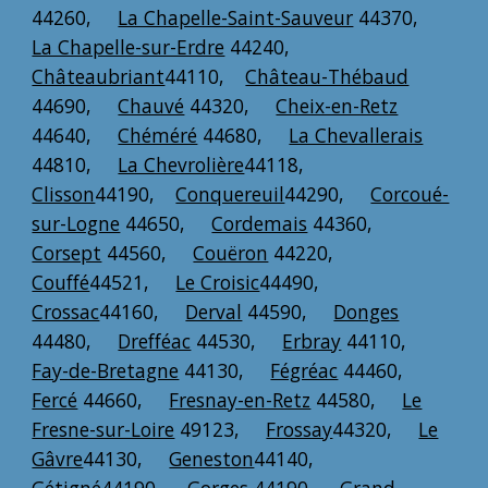
44260,
La Chapelle-Saint-Sauveur
44370,
La Chapelle-sur-Erdre
44240,
Châteaubriant
44110,
Château-Thébaud
44690,
Chauvé
44320,
Cheix-en-Retz
44640,
Chéméré
44680,
La Chevallerais
44810,
La Chevrolière
44118,
Clisson
44190,
Conquereuil
44290,
Corcoué-
sur-Logne
44650,
Cordemais
44360,
Corsept
44560,
Couëron
44220,
Couffé
44521,
Le Croisic
44490,
Crossac
44160,
Derval
44590,
Donges
44480,
Drefféac
44530,
Erbray
44110,
Fay-de-Bretagne
44130,
Fégréac
44460,
Fercé
44660,
Fresnay-en-Retz
44580,
Le
Fresne-sur-Loire
49123,
Frossay
44320,
Le
Gâvre
44130,
Geneston
44140,