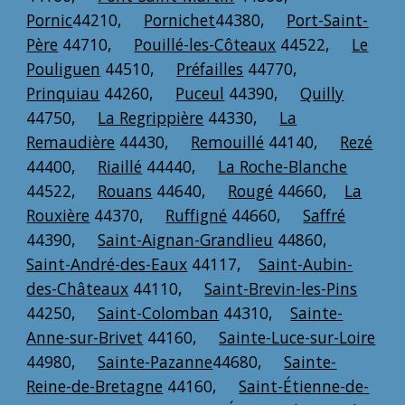
Pornic
44210,
Pornichet
44380,
Port-Saint-
Père
44710,
Pouillé-les-Côteaux
44522,
Le
Pouliguen
44510,
Préfailles
44770,
Prinquiau
44260,
Puceul
44390,
Quilly
44750,
La Regrippière
44330,
La
Remaudière
44430,
Remouillé
44140,
Rezé
44400,
Riaillé
44440,
La Roche-Blanche
44522,
Rouans
44640,
Rougé
44660,
La
Rouxière
44370,
Ruffigné
44660,
Saffré
44390,
Saint-Aignan-Grandlieu
44860,
Saint-André-des-Eaux
44117,
Saint-Aubin-
des-Châteaux
44110,
Saint-Brevin-les-Pins
44250,
Saint-Colomban
44310,
Sainte-
Anne-sur-Brivet
44160,
Sainte-Luce-sur-Loire
44980,
Sainte-Pazanne
44680,
Sainte-
Reine-de-Bretagne
44160,
Saint-Étienne-de-