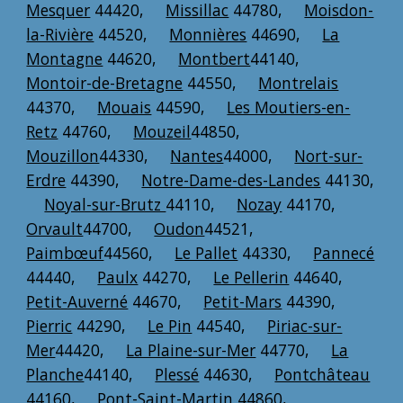
Mesquer
44420,
Missillac
44780,
Moisdon-
la-Rivière
44520,
Monnières
44690,
La
Montagne
44620,
Montbert
44140,
Montoir-de-Bretagne
44550,
Montrelais
44370,
Mouais
44590,
Les Moutiers-en-
Retz
44760,
Mouzeil
44850,
Mouzillon
44330,
Nantes
44000,
Nort-sur-
Erdre
44390,
Notre-Dame-des-Landes
44130,
Noyal-sur-Brutz
44110,
Nozay
44170,
Orvault
44700,
Oudon
44521,
Paimbœuf
44560,
Le Pallet
44330,
Pannecé
44440,
Paulx
44270,
Le Pellerin
44640,
Petit-Auverné
44670,
Petit-Mars
44390,
Pierric
44290,
Le Pin
44540,
Piriac-sur-
Mer
44420,
La Plaine-sur-Mer
44770,
La
Planche
44140,
Plessé
44630,
Pontchâteau
44160,
Pont-Saint-Martin
44860,