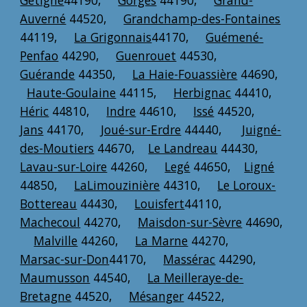
Gétigné
44190,
Gorges
44190,
Grand-
Auverné
44520,
Grandchamp-des-Fontaines
44119,
La Grigonnais
44170,
Guémené-
Penfao
44290,
Guenrouet
44530,
Guérande
44350,
La Haie-Fouassière
44690,
Haute-Goulaine
44115,
Herbignac
44410,
Héric
44810,
Indre
44610,
Issé
44520,
Jans
44170,
Joué-sur-Erdre
44440,
Juigné-
des-Moutiers
44670,
Le Landreau
44430,
Lavau-sur-Loire
44260,
Legé
44650,
Ligné
44850,
LaLimouzinière
44310,
Le Loroux-
Bottereau
44430,
Louisfert
44110,
Machecoul
44270,
Maisdon-sur-Sèvre
44690,
Malville
44260,
La Marne
44270,
Marsac-sur-Don
44170,
Massérac
44290,
Maumusson
44540,
La Meilleraye-de-
Bretagne
44520,
Mésanger
44522,