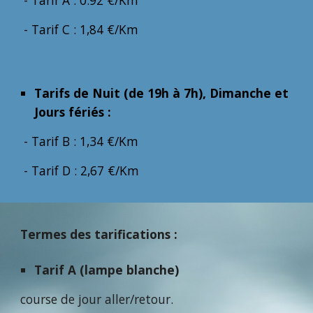
- Tarif A : 0.9
2
€/Km
- Tarif C : 1,
84
€/Km
Tarifs de Nuit (de 19h à 7h), Dimanche et
Jours fériés :
- Tarif B : 1,3
4
€/Km
- Tarif D : 2,
67
€/Km
Termes des tarifications :
Tarif A (lampe blanche)
course de jour aller/retour.