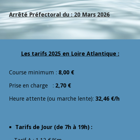
Arrêté Préfectoral du : 2
0 Mars
202
6
Les tarifs 2025 en Loire Atlantique :
Course minimum :
8,00 €
Prise en charge :
2,
7
0 €
Heure attente (ou marche lente):
3
2,46
€/h
Tarifs de Jour (de 7h à 19h) :