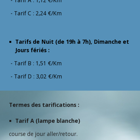
- Tarif A : 1,1
2
€/Km
- Tarif C : 2,2
4
€/Km
Tarifs de Nuit (de 19h à 7h), Dimanche et
Jours fériés :
- Tarif B : 1,5
1
€/Km
- Tarif D : 3,0
2
€/Km
Termes des tarifications :
Tarif A (lampe blanche)
course de jour aller/retour.