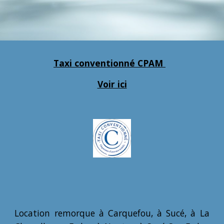
Taxi conventionné CPAM
Voir ici
Location remorque
à
Carquefou,
à
Sucé,
à
La