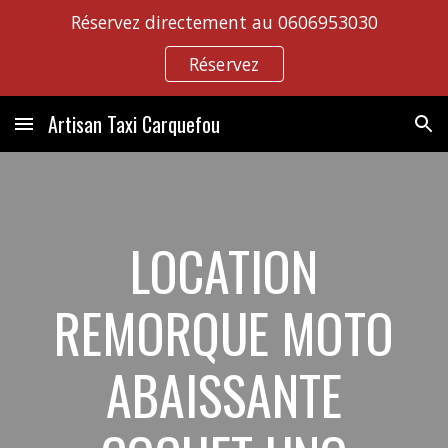
Réservez directement au 0606953030
Skip to main content
Skip to navigation
Réservez
Artisan Taxi Carquefou
LOCATION
REMORQUE MOTO
ABAISSANTE