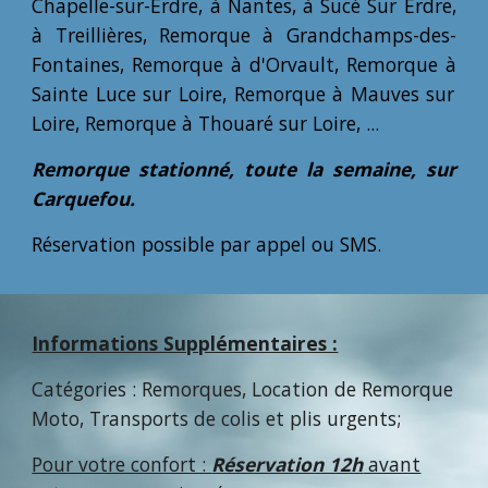
Chapelle-sur-Erdre,
à
Nantes,
à
Sucé Sur Erdre,
à
Treillières,
Remorque
à
Grandchamps-des-
Fontaines,
Remorque à
d'Orvault,
Remorque à
Sainte Luce sur Loire,
Remorque à
Mauves sur
Loire,
Remorque à
Thouaré sur Loire,
...
Remorque
stationné, toute la semaine,
sur
Carquefou
.
Réservation possible par appel ou SMS
.
Informations Supplémentaires :
Catégories :
Remorques
,
Location de Remorque
Moto
, Transports de colis et plis urgents;
Pour votre confort :
Réservation 12h
avant