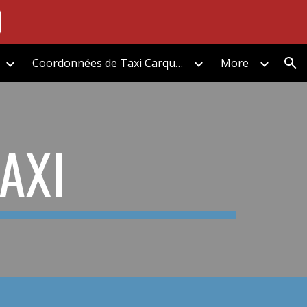
ion
Coordonnées de Taxi Carquefou
More
AXI