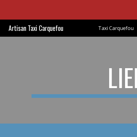
Sk
Artisan Taxi Carquefou
Taxi Carquefou
LIE